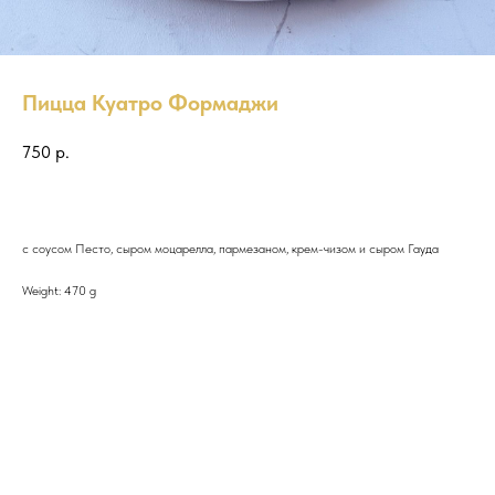
Пицца Куатро Формаджи
750
р.
с соусом Песто, сыром моцарелла, пармезаном, крем-чизом и сыром Гауда
Weight: 470 g