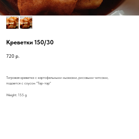
Креветки 150/30
720
р.
Тигровая креветка с картофельными ньокками, рисовыми чипсами,
подается с соусом "Тар-тар"
Weight: 155 g