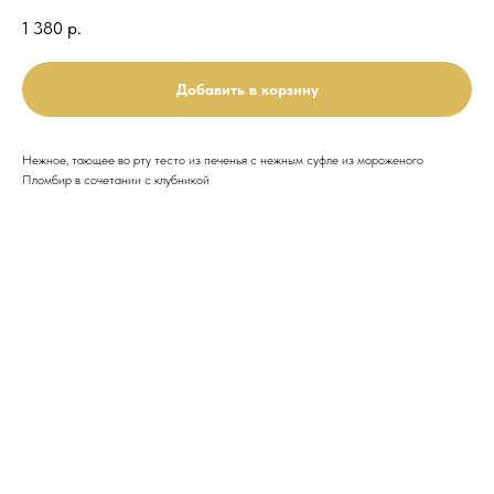
1 380
р.
Добавить в корзину
Нежное, тающее во рту тесто из печенья с нежным суфле из мороженого
Пломбир в сочетании с клубникой