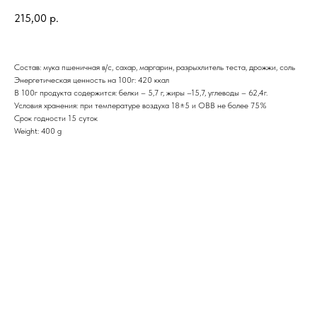
215,00
р.
Состав: мука пшеничная в/с, сахар, маргарин, разрыхлитель теста, дрожжи, соль
Энергетическая ценность на 100г: 420 ккал
В 100г продукта содержится: белки – 5,7 г, жиры –15,7, углеводы – 62,4г.
Условия хранения: при температуре воздуха 18±5 и ОВВ не более 75%
Срок годности 15 суток
Weight: 400 g